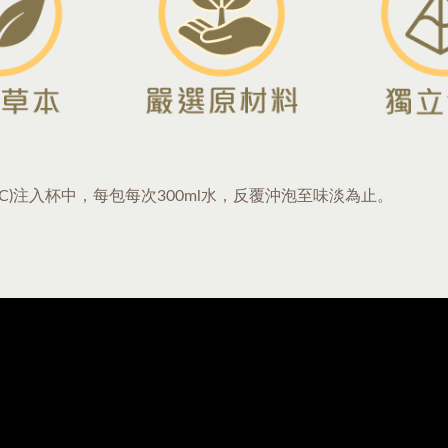
0˚C)注入杯中，每包每次300ml水，反覆沖泡至味淡為止。