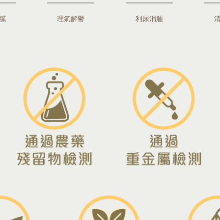
膩
理氣解鬱
利尿消腫