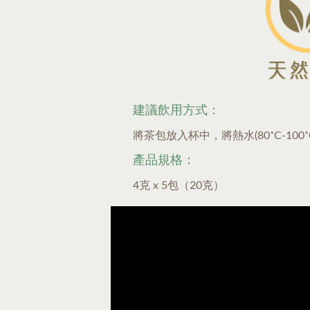
建議飲用方式：
將茶包放入杯中，將熱水(80˚C-10
產品規格：
4克 x 5包（20克）