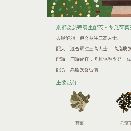
京都念慈菴養生配茶 - 冬瓜荷葉
去膩解脂，適合關注三高人士。
配人：適合關注三高人士； 高脂肪
配時：四時皆宜，尤其濕熱季節；或
配食：高脂飲食習慣
主要成分：
荷葉
烏龍