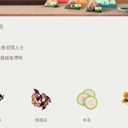
茶
飲食習慣人士
過膩食滯時
茶
玫瑰花
冬瓜