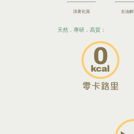
清暑化濕
去油解
天然．專研．高質：