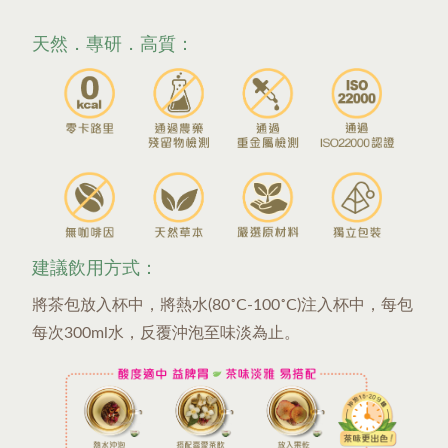
天然．專研．高質：
建議飲用方式：
將茶包放入杯中，將熱水(80˚C-100˚C)注入杯中，每包
每次300ml水，反覆沖泡至味淡為止。