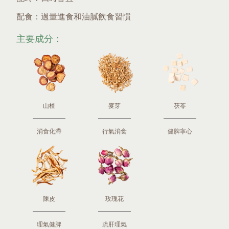
配食：過量進食和油膩飲食習慣
主要成分：
山楂
麥芽
茯苓
消食化滯
行氣消食
健脾寧心
陳皮
玫瑰花
理氣健脾
疏肝理氣