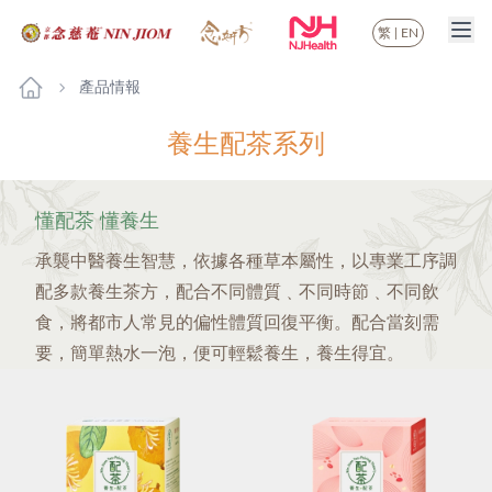
繁
|
EN
產品情報
養生配茶系列
懂配茶 懂養生
承襲中醫養生智慧，依據各種草本屬性，以專業工序調
配多款養生茶方，配合不同體質﹑不同時節﹑不同飲
食，將都市人常見的偏性體質回復平衡。配合當刻需
要，簡單熱水一泡，便可輕鬆養生，養生得宜。