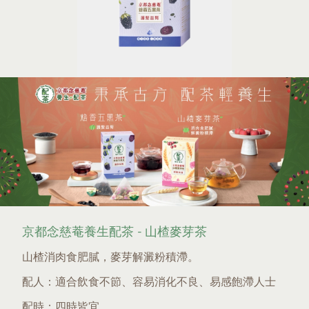
京都念慈菴養生配茶 -
山楂麥芽茶
山楂消肉食肥膩，麥芽解澱粉積滯。
配人：適合飲食不節、容易消化不良、易感飽滯人士
配時：四時皆宜