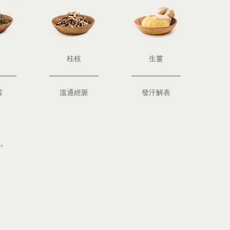
桂枝
生薑
竅
溫通經脈
發汗解表
。