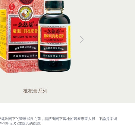
枇杷膏系列
草本
來處理閣下的醫療狀況之前，請諮詢閣下當地的醫療專業人員。不論是本網
任何明示及/或隱含的保證。