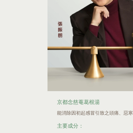
京都念慈菴葛根湯
能消除因初起感冒引致之頭痛、惡寒
主要成分：